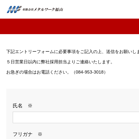
HOME
COMPANY
下記エントリーフォームに必要事項をご記入の上、送信をお願いし
メッセージ
５日営業日以内に弊社採用担当よりご連絡いたします。
お急ぎの場合はお電話ください。（084-953-3018）
会社概要
会社沿革
BUSINESS
氏名 ※
わたしたちの仕事
インタビュー
フリガナ ※